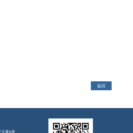
返回
亨大厦A座