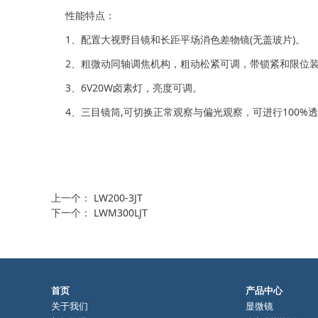
性能特点：
1、配置大视野目镜和长距平场消色差物镜(无盖玻片)。
2、粗微动同轴调焦机构，粗动松紧可调，带锁紧和限位装
3、6V20W卤素灯，亮度可调。
4、三目镜筒,可切换正常观察与偏光观察，可进行100%
上一个：
LW200-3JT
下一个：
LWM300LJT
首页
产品中心
关于我们
显微镜