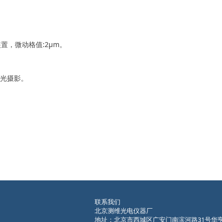
置，微动格值:2μm。
透光摄影。
联系我们
北京测维光电仪器厂
地址：北京市西城区广安门南滨河路31号华