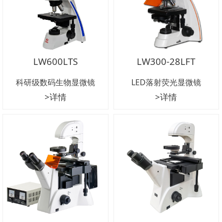
LW600LTS
LW300-28LFT
科研级数码生物显微镜
LED落射荧光显微镜
>详情
>详情