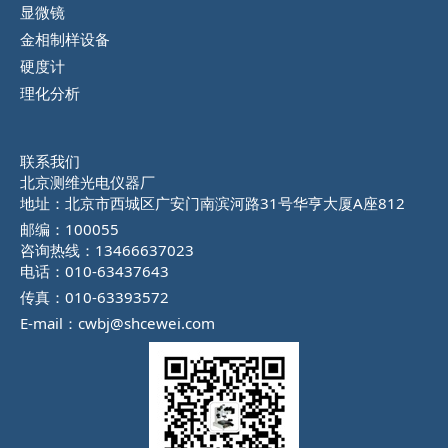
显微镜
金相制样设备
硬度计
理化分析
联系我们
北京测维光电仪器厂
地址：北京市西城区广安门南滨河路31号华亨大厦A座812
邮编：100055
咨询热线：13466637023
电话：010-63437643
传真：010-63393572
E-mail：cwbj@shcewei.com