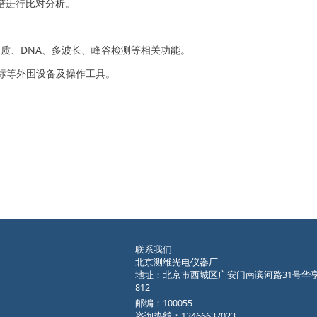
谱进行比对分析。
质、DNA、多波长、峰谷检测等相关功能。
标等外围设备及操作工具。
联系我们
北京测维光电仪器厂
地址：北京市西城区广安门南滨河路31号华
812
邮编：100055
咨询热线：13466637023