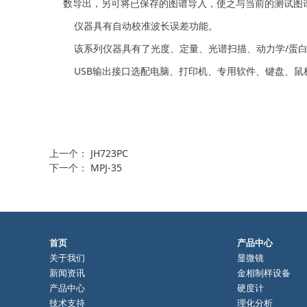
数导出，另可将已保存的图谱导入，使之与当前的测试图
仪器具有自动校准波长误差功能。
该系列仪器具有了光度、定量、光谱扫描、动力学/蛋白
USB输出接口选配电脑、打印机、专用软件、键盘、鼠
上一个：
JH723PC
下一个：
MPJ-35
首页
产品中心
关于我们
显微镜
新闻资讯
金相制样设备
产品中心
硬度计
技术支持
理化分析