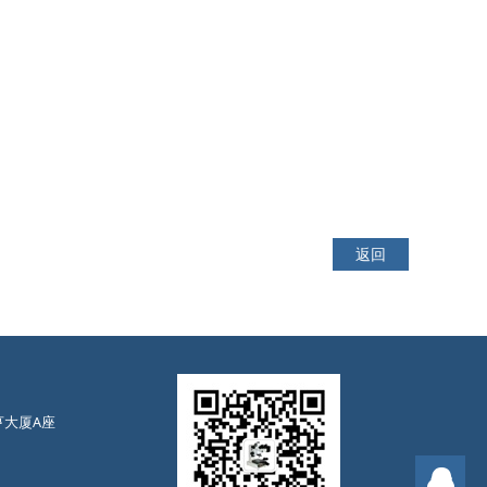
返回
亨大厦A座
售前