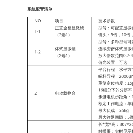
系统配置清单
NO
项目
技术参数
正置金相显微镜
型号：可配置显微
1-1
（
2
选
1
）
镜头：
5
倍，
10
倍
型号：多种型号可
体式显微镜
连续变倍体式显微
1-2
（
2
选
1
）
放大倍数范围
0.7-4
偏光装置：可选
平台行程：水平方
螺杆导程：
2000
μ
重复定位精度：±
5
16
细分下的分辨率
2
电动载物台
步进电机步距角：
额定工作电流：单
最大负载：≥
5
kg
最大往返间隙：
5
长
*
宽
*
高：
307*2
触摸屏：实时显示