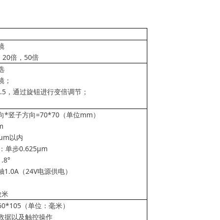
镜
，
20
倍，
50
倍
选
镜；
.5
，通过旋钮进行变倍调节；
向
*
竖子方向
=70*70
（单位
mm
）
m
μ
m
以内
：单步
0.625
μ
m
1.8
°
轴
1.0A
（
24V
电源供电）
微米
60*105
（单位：毫米）
数据以及触控操作