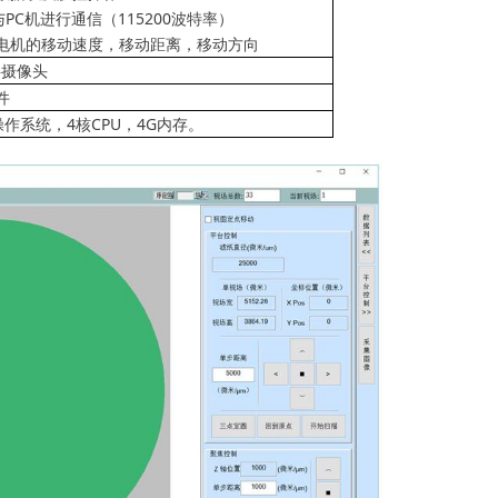
与
PC
机进行通信（
115200
波特率）
电机的移动速度，移动距离，移动方向
字摄像头
件
操作系统，
4
核
CPU
，
4G
内存。