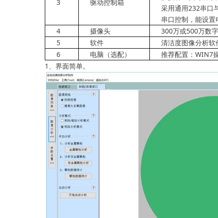
3
驱动控制箱
采用通用
232
串口
串口控制，能设置
4
摄像头
300
万或
500
万数
5
软件
清洁度图像分析软
6
电脑（选配）
推荐配置：
WIN7
1
、界面简单。