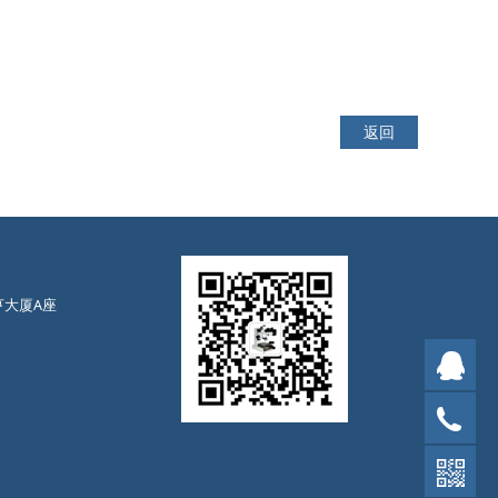
返回
亨大厦A座
售前
售后
13