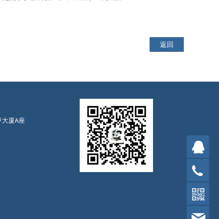
返回
亨大厦A座
售前
售后
13
cw