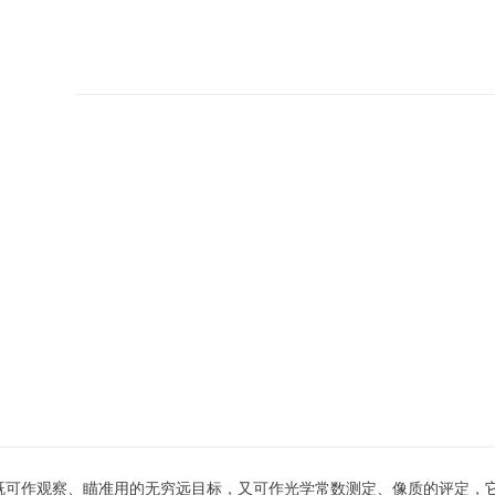
，既可作观察、瞄准用的无穷远目标，又可作光学常数测定、像质的评定，