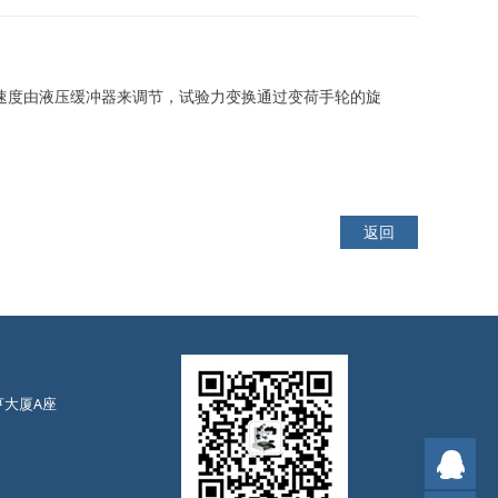
速度由液压缓冲器来调节，试验力变换通过变荷手轮的旋
返回
亨大厦A座
售前
售后