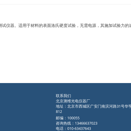
度测试仪器。适用于材料的表面洛氏硬度试验，无需电源，其施加试验力的
联系我们
北京测维光电仪器厂
地址：北京市西城区广安门南滨河路31号华
812
邮编：100055
咨询热线：13466637023
电话：010-63437643