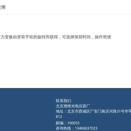
应用
试验力变换由变荷手轮的旋转而获得，可选择保荷时间，操作简便
联系我们
北京测维光电仪器厂
地址：北京市西城区广安门南滨河路31号华
812
邮编：100055
咨询热线：13466637023