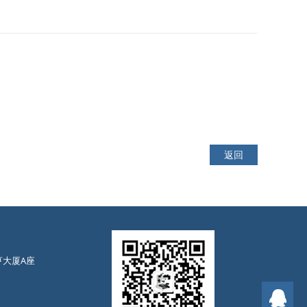
返回
亨大厦A座
售前